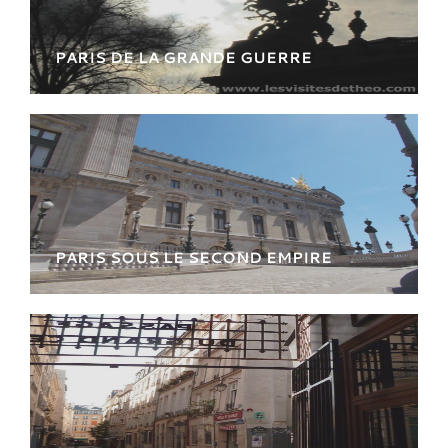
PARIS DE LA GRANDE GUERRE
Depuis les Invalides jusqu'à l'Ac de Triomphe,
revivez les grands évènements de la Der des
Ders
PARIS SOUS LE SECOND EMPIRE
Une balade insolite dédiée aux
transformations du Second Empire dans le
quartier des Grands Magasins et de l’Opéra !