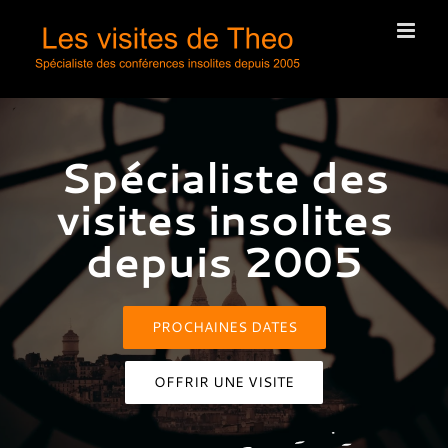
Passer
au
contenu
Spécialiste des
visites insolites
depuis 2005
PROCHAINES DATES
OFFRIR UNE VISITE