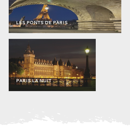
LES PONTS DE PARIS
Admirez Paris depuis les Quais, un autre
spectacle!
PARIS LA NUIT
Une ville magique qui offre une
experince inoubliable