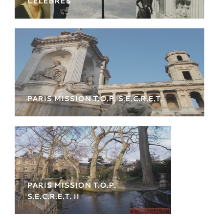
CÉLÈBRES
Leur nom rayonne à l'Internationnal, ils sont
des icones du luxe
PARIS MISSION T.O.P. S.E.C.R.E.T.
Sur les pas des hommes de l’ombre dans la
ville des lumières Au cœur de l’Histoire des
Renseignements et de l'Espionnage.
PARIS MISSION T.O.P.
S.E.C.R.E.T. II
Sur les pas des hommes de l’ombre