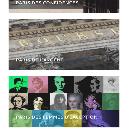
PARIS DES CONFIDENCES
Rendez-vous inédit pour une exploration
riche de diversité architecturale et de secrets
d’alcôves !
PARIS DE L’ARGENT
Une visite qui ne fait pas gagner d’argent mais
qui enrichit! Des lieux d’argent et de son
histoire.
PARIS DES FEMMES D'EXCEPTION