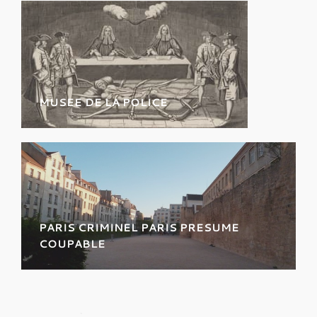
criminelles célebres et inéditees
MUSEE DE LA POLICE
Découvrez les pièces à conviction
des grandes affaires criminelles de
l’Ancien Régime au XXème siècle !
PARIS CRIMINEL PARIS PRESUME
COUPABLE
Découvrez la face cachée du Marais, un autre
quartier chargé de faits divers.