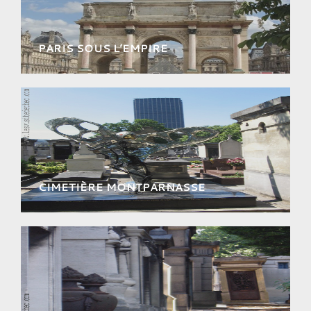
PARIS SOUS L’EMPIRE
De Bonaparte à Napoléon : les
transformations architecturales et sociétales
pour les siècles à venir !
CIMETIÈRE MONTPARNASSE
Parcourez ce lieu riche d'anecdotes et de
chef-d'oeuvres.