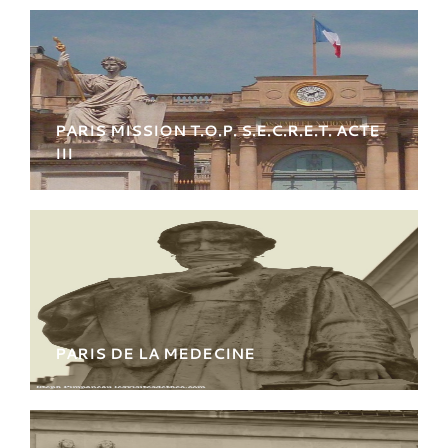
dans la ville des lumières Découvrez
quelques affaires sensibles et
l’Histoire des services de
Renseignements.
PARIS MISSION T.O.P. S.E.C.R.E.T. ACTE
III
Sur les pas des hommes de l’ombre dans la
ville des lumières Explorez le 7ème
arrondissement au cœur des affaires très
confidentielles!
PARIS DE LA MEDECINE
Une histoire de la Médecine exposant les
grands principes, sa pratique et son
enseignement.