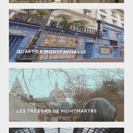
Découvrez les secrets des quartiers de Bonne
Nouvelle et du Sentier de façon inédite!
QUARTIER MONTPARNASSE
Remontez le temps et explorez le quartier le
plus artistique de l'entre-deux-guerres !
LES TRESORS DE MONTMARTRE
Explorez le village le plus visité du monde
entier au travers d’un itinéraire inédit.