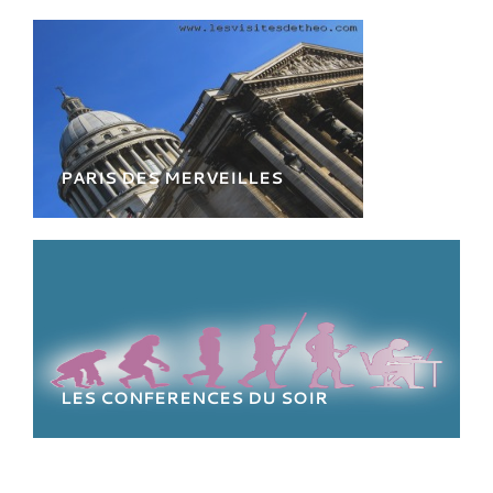
Un parcours inédit consacré aux oubliées de
l'Histoire
PARIS DES MERVEILLES
Des arènes de Lutece à l'Institut
de France, remontez 2000
d'Histoire sur la Rive Gauche
LES CONFERENCES DU SOIR
Le savoir pour Tous : conférences d'experts
ou universitaires