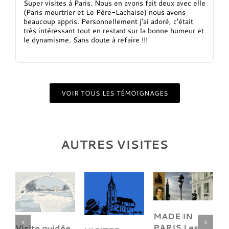
Super visites à Paris. Nous en avons fait deux avec elle
(Paris meurtrier et Le Père-Lachaise) nous avons
beaucoup appris. Personnellement j'ai adoré, c'était
très intéressant tout en restant sur la bonne humeur et
le dynamisme. Sans doute à refaire !!!
VOIR TOUS LES TÉMOIGNAGES
AUTRES VISITES
P
MADE IN
M
PARIS Les
Visite guidée