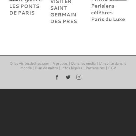
VISITER
Parisiens
LES PONTS
SAINT
célèbres
DE PARIS
GERMAIN
Paris du Luxe
DES PRES
© les visitesdetheo.com |
A propos
|
Dans les media
|
L'insolite dans le
monde
|
Plan de métro
|
Infos légales
|
Partenaires
|
CGV
Facebook
Twitter
Instagram